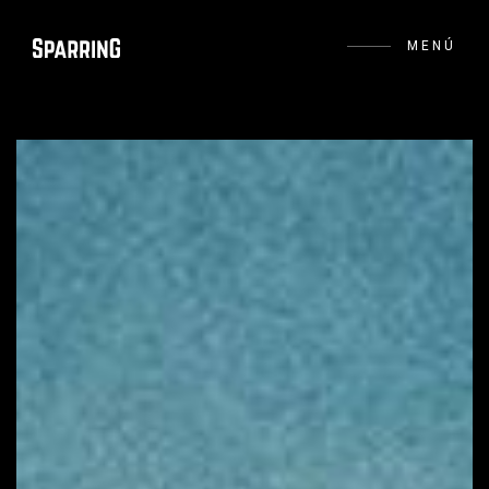
MENÚ
+ Información
FB
IG
IN
BE