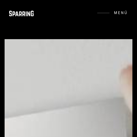
MENÚ
+ Información
FB
IG
IN
BE