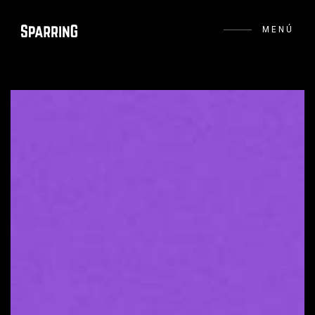
MENÚ
+ Información
FB
IG
IN
BE